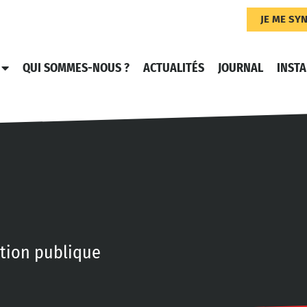
JE ME SY
QUI SOMMES-NOUS ?
ACTUALITÉS
JOURNAL
INST
ction publique