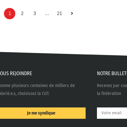
1
2
3
…
21
OUS REJOINDRE
NOTRE BULLET
omme plusieurs centaines de milliers de
Recevez par cour
alarié.e.s, choisissez la CGT.
la fédération
Je me syndique