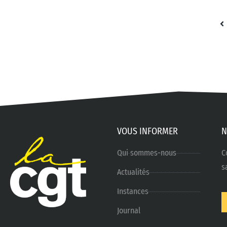
VOUS INFORMER
N
Qui sommes-nous
C
s
Actualités
Instances
Journal