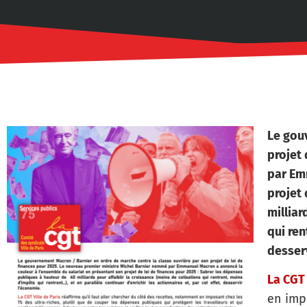
Le gou
projet
par Em
projet 
milliar
qui ren
desser
La CGT 
en imp