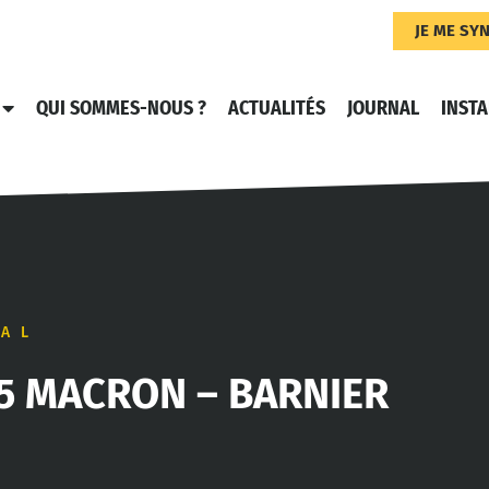
JE ME SY
QUI SOMMES-NOUS ?
ACTUALITÉS
JOURNAL
INST
AL
25 MACRON – BARNIER